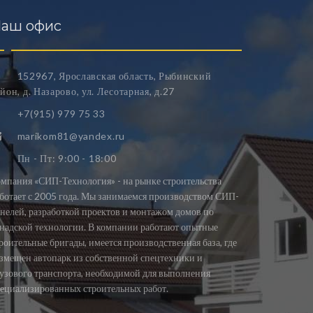
аш офис
152967, Ярославская область, Рыбинский
йон, д. Назарово, ул. Лесотарная, д.27
+7(915) 979 75 33
marikom81@yandex.ru
Пн - Пт: 9:00 - 18:00
мпания «СИП-Технология» - на рынке строительства
ботает с 2005 года. Мы занимаемся производством СИП-
нелей, разработкой проектов и монтажом домов по
надской технологии. В компании работают опытные
роительные бригады, имеется производственная база, где
змещен автопарк из собственной спецтехники и
узового транспорта, необходимой для выполнения
ециализированных строительных работ.