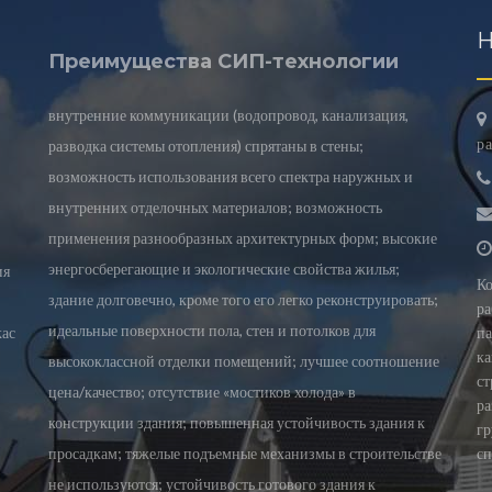
Н
Преимущества СИП-технологии
внутренние коммуникации (водопровод, канализация,
ра
разводка системы отопления) спрятаны в стены;
возможность использования всего спектра наружных и
внутренних отделочных материалов; возможность
применения разнообразных архитектурных форм; высокие
энергосберегающие и экологические свойства жилья;
ия
Ко
здание долговечно, кроме того его легко реконструировать;
ра
идеальные поверхности пола, стен и потолков для
кас
па
ка
высококлассной отделки помещений; лучшее соотношение
ст
цена/качество; отсутствие «мостиков холода» в
ра
конструкции здания; повышенная устойчивость здания к
гр
просадкам; тяжелые подъемные механизмы в строительстве
сп
не используются; устойчивость готового здания к