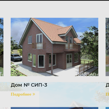
 р.
Цена: 1858560 р.
Дом № СИП-3
Д
Подробнее
П