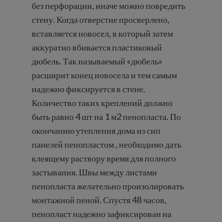
без перфорации, иначе можно повредить
стену. Когда отверстие просверлено,
вставляется новосел, в который затем
аккуратно вбивается пластиковый
дюбель. Так называемый «дюбель»
расширит конец новосела и тем самым
надежно фиксируется в стене.
Количество таких креплений должно
быть равно 4 шт на 1 м2 пенопласта. По
окончанию утепления дома из сип
панелей пенопластом , необходимо дать
клеящему раствору время для полного
застывания. Швы между листами
пенопласта желательно произолировать
монтажной пеной. Спустя 48 часов,
пенопласт надежно зафиксирован на