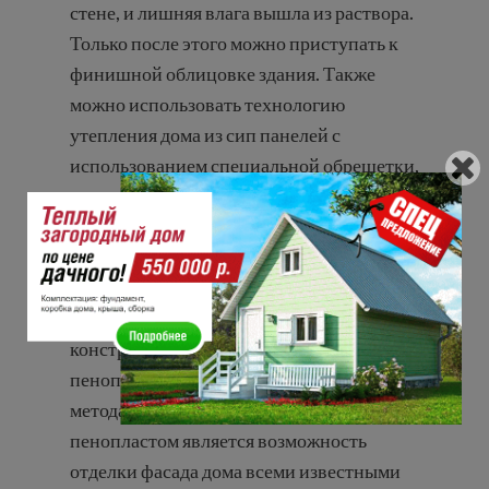
стене, и лишняя влага вышла из раствора.
Только после этого можно приступать к
финишной облицовке здания. Также
можно использовать технологию
утепления дома из сип панелей с
использованием специальной обрешетки,
она выполняется как из дерева, так и из
металлопрофиля. Но прежде, дом из СИП-
панелей покрывается гидроизолятором,
потом после монтажа обрешетки, в
пустоты между образующими
конструкцию элементами укладывается
пенопласт. Преимуществом данного
метода утепления дома из сип панелей
пенопластом является возможность
отделки фасада дома всеми известными