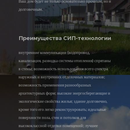
Ваш дом будет не только основательно прочным, но и
долговечным.
Преимущества СИП-технологии
внутренние коммуникации (водопровод,
канализация, разводка системы отопления) спрятаны
в стены; возможность использования всего спектра
наружных и внутренних отделочных материалов;
возможность применения разнообразных
архитектурных форм; высокие энергосберегающие и
экологические свойства жилья; здание долговечно,
кроме того его легко реконструировать; идеальные
поверхности пола, стен и потолков для
высококлассной отделки помещений; лучшее