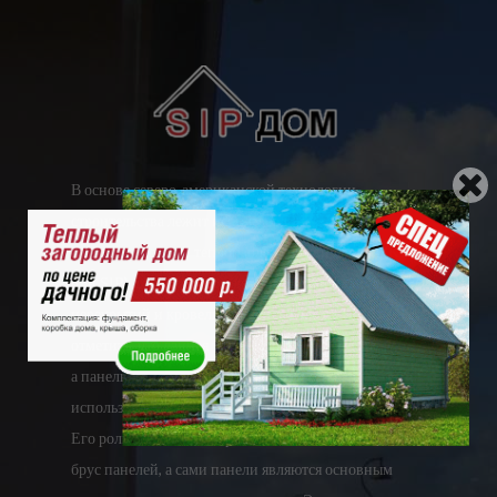
В основе северо-американской технологии
строительства лежит использование
конструкционной теплоизоляционной панели (КТП
или SIP) для основных элементов здания: стен,
перекрытий и кровельных конструкций. Необходимо
отметить, что данная технология — это не каркасное,
а панельное домостроение, т. е. при строительстве не
используется отдельно возводимый каркас здания.
Его роль выполняют верхний и нижний обвязочный
брус панелей, а сами панели являются основным