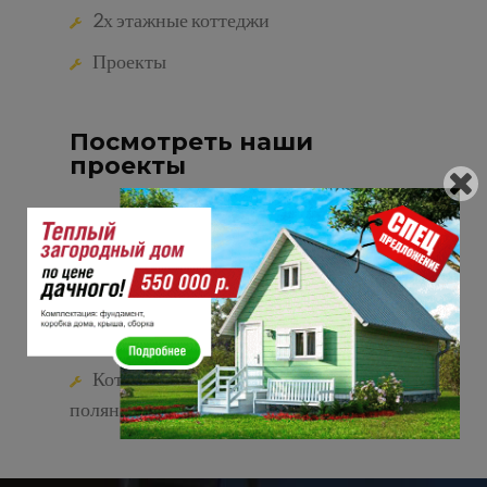
2х этажные коттеджи
Проекты
Посмотреть наши
проекты
Дома из SIP панелей до 100 кв.м
Дома из SIP панелей до 150 кв.м
Дома из SIP панелей до 200 кв.м
Коттеджный поселок земляничная
поляна