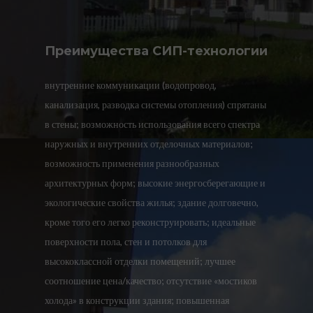
Преимущества СИП-технологии
внутренние коммуникации (водопровод,
канализация, разводка системы отопления) спрятаны
в стены; возможность использования всего спектра
наружных и внутренних отделочных материалов;
возможность применения разнообразных
архитектурных форм; высокие энергосберегающие и
экологические свойства жилья; здание долговечно,
кроме того его легко реконструировать; идеальные
поверхности пола, стен и потолков для
высококлассной отделки помещений; лучшее
соотношение цена/качество; отсутствие «мостиков
холода» в конструкции здания; повышенная