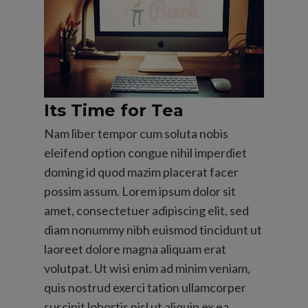
Its Time for Tea
Nam liber tempor cum soluta nobis
eleifend option congue nihil imperdiet
doming id quod mazim placerat facer
possim assum. Lorem ipsum dolor sit
amet, consectetuer adipiscing elit, sed
diam nonummy nibh euismod tincidunt ut
laoreet dolore magna aliquam erat
volutpat. Ut wisi enim ad minim veniam,
quis nostrud exerci tation ullamcorper
suscipit lobortis nisl ut aliquip ex ea