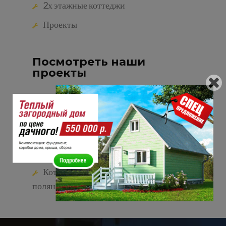
2х этажные коттеджи
Проекты
Посмотреть наши
проекты
Дома из SIP панелей до 100 кв.м
Дома из SIP панелей до 150 кв.м
Дома из SIP панелей до 200 кв.м
Коттеджный поселок земляничная
поляна