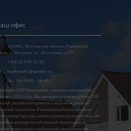
аш офис
152967, Ярославская область, Рыбинский
йон, д. Назарово, ул. Лесотарная, д.27
+7(915) 979 75 33
marikom81@yandex.ru
Пн - Пт: 9:00 - 18:00
мпания «СИП-Технология» - на рынке строительства
ботает с 2005 года. Мы занимаемся производством СИП-
нелей, разработкой проектов и монтажом домов по
надской технологии. В компании работают опытные
роительные бригады, имеется производственная база, где
змещен автопарк из собственной спецтехники и
узового транспорта, необходимой для выполнения