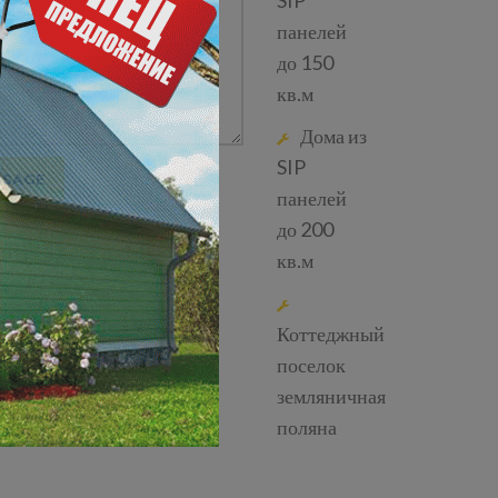
SIP
панелей
до 150
кв.м
Дома из
SIP
панелей
до 200
кв.м
Коттеджный
поселок
земляничная
поляна