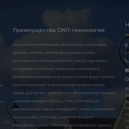
Н
Преимущества СИП-технологии
внутренние коммуникации (водопровод, канализация,
ра
разводка системы отопления) спрятаны в стены;
возможность использования всего спектра наружных и
внутренних отделочных материалов; возможность
применения разнообразных архитектурных форм; высокие
энергосберегающие и экологические свойства жилья;
ия
Ко
здание долговечно, кроме того его легко реконструировать;
ра
идеальные поверхности пола, стен и потолков для
кас
па
ка
высококлассной отделки помещений; лучшее соотношение
ст
цена/качество; отсутствие «мостиков холода» в
ра
конструкции здания; повышенная устойчивость здания к
гр