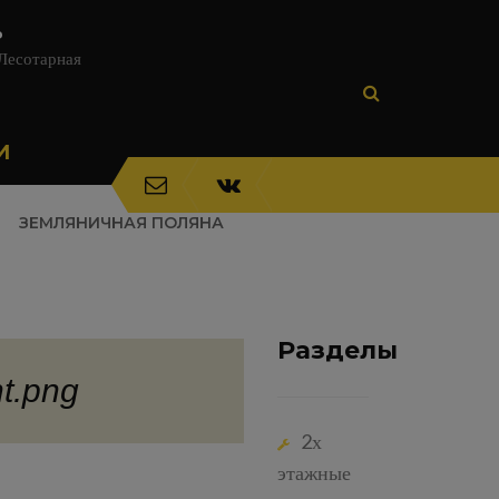
ь
 Лесотарная
И
ЗЕМЛЯНИЧНАЯ ПОЛЯНА
Разделы
nt.png
2х
этажные