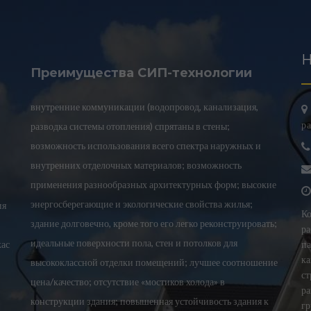
Н
Преимущества СИП-технологии
внутренние коммуникации (водопровод, канализация,
ра
разводка системы отопления) спрятаны в стены;
возможность использования всего спектра наружных и
внутренних отделочных материалов; возможность
применения разнообразных архитектурных форм; высокие
энергосберегающие и экологические свойства жилья;
ия
Ко
здание долговечно, кроме того его легко реконструировать;
ра
идеальные поверхности пола, стен и потолков для
кас
па
ка
высококлассной отделки помещений; лучшее соотношение
ст
цена/качество; отсутствие «мостиков холода» в
ра
конструкции здания; повышенная устойчивость здания к
гр