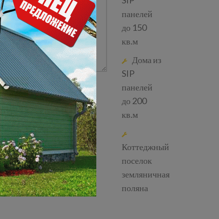
SIP
панелей
до 150
кв.м
Дома из
SIP
панелей
до 200
кв.м
Коттеджный
поселок
земляничная
поляна