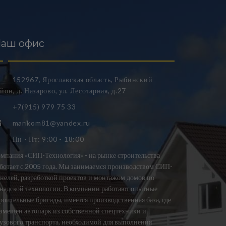
аш офис
152967, Ярославская область, Рыбинский
йон, д. Назарово, ул. Лесотарная, д.27
+7(915) 979 75 33
marikom81@yandex.ru
Пн - Пт: 9:00 - 18:00
мпания «СИП-Технология» - на рынке строительства
ботает с 2005 года. Мы занимаемся производством СИП-
нелей, разработкой проектов и монтажом домов по
надской технологии. В компании работают опытные
роительные бригады, имеется производственная база, где
змещен автопарк из собственной спецтехники и
узового транспорта, необходимой для выполнения